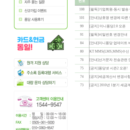
번호
108
[필독]기업회원-동시 발송
101
[안내]상호명 변경에 따른
99
[공지] 미니퐁당2.0 오픈
91
[필독]비밀번호 변경안내
84
[안내]미니퐁당 업데이트 버
80
KT MMS(LMS,MMS)수
76
[안내]선거문자 전송관련 
75
[공지]퐁당넷 시즌2 오픈!
74
[공지]세금계산서 변경사
73
[공지] 2010년 1분기 세